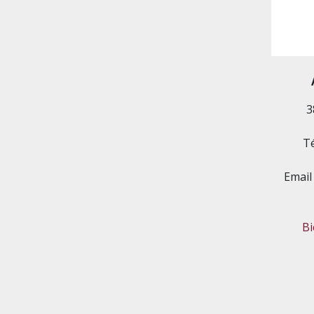
3
Té
Email
B